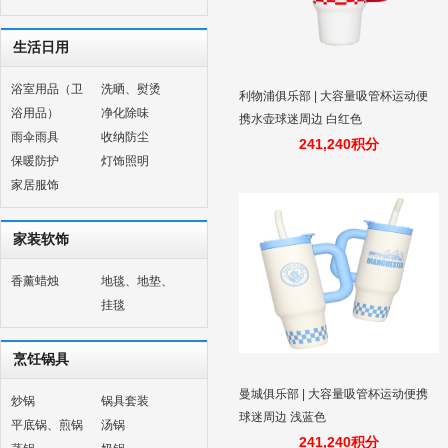
生活日用
浴室用品（卫
洗晒、熨烫
利物浦俱乐部 | 大容量吸管杯运动便
浴用品）
净化除味
携水壶球迷周边 白红色
雨伞雨具
收纳防尘
241,240积分
保暖防护
灯饰照明
家居服饰
家装软饰
香薰蜡烛
地毯、地垫、
挂毯
烹饪锅具
曼城俱乐部 | 大容量吸管杯运动便携
炒锅
锅具套装
球迷周边 浅蓝色
平底锅、煎锅
汤锅
241,240积分