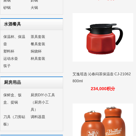
蒸锅
奶锅
砂锅
火锅
水酒餐具
保温杯、保温
茶具套装
壶
餐具套装
塑料杯
焖烧杯
运动水壶
杯具套装
筷子
艾逸瑶选 沁春闷茶保温壶 CJ-21062
800ml
厨房用品
234,000积分
保鲜盒、饭
厨房DIY小工具
盒、提锅
（厨房小工
具）
刀具（刀剪砧
调料器皿
板）