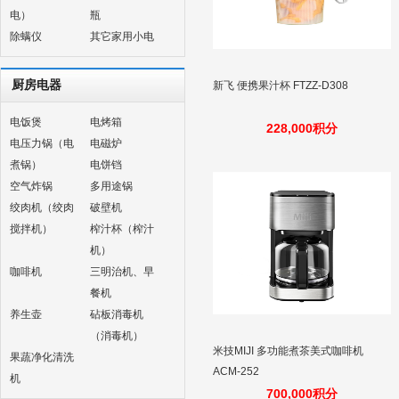
电）
瓶
除螨仪
其它家用小电
厨房电器
新飞 便携果汁杯 FTZZ-D308
电饭煲
电烤箱
228,000积分
电压力锅（电
电磁炉
煮锅）
电饼铛
空气炸锅
多用途锅
绞肉机（绞肉
破壁机
搅拌机）
榨汁杯（榨汁
机）
咖啡机
三明治机、早
餐机
养生壶
砧板消毒机
（消毒机）
米技MIJI 多功能煮茶美式咖啡机
果蔬净化清洗
ACM-252
机
700,000积分