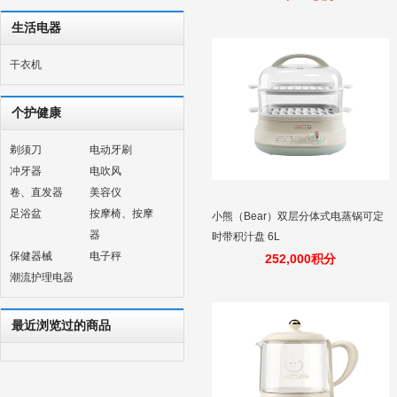
生活电器
干衣机
个护健康
剃须刀
电动牙刷
冲牙器
电吹风
卷、直发器
美容仪
足浴盆
按摩椅、按摩
小熊（Bear）双层分体式电蒸锅可定
器
时带积汁盘 6L
保健器械
电子秤
252,000积分
潮流护理电器
最近浏览过的商品