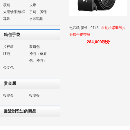
项链
皮带
太阳镜/眼镜框
手链、脚链
耳饰
水晶玛瑙
七匹狼 腰带 L9748
自动松紧调节扣
箱包手袋
头层牛皮带身
284,000积分
拉杆箱
双肩包
腰包
挎包（单肩
包、挎包）
公文包
贵金属
投资金
投资银
最近浏览过的商品