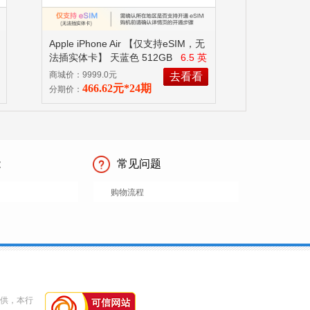
Apple iPhone Air 【仅支持eSIM，无
法插实体卡】 天蓝色 512GB
6.5 英
寸、 A19 Pro 芯片
商城价：9999.0元
去看看
466.62元*24期
分期价：
能
常见问题
购物流程
提供，本行