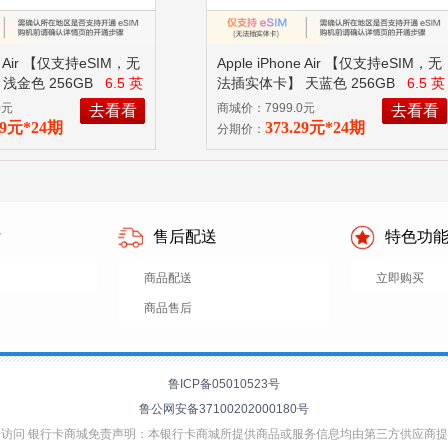
ne Air 【仅支持eSIM，无
Apple iPhone Air 【仅支持eSIM，无
浅金色 256GB
6.5 英
法插实体卡】 天蓝色 256GB
6.5 英
o 芯片
寸、 A19 Pro 芯片
0元
商城价：7999.0元
去看看
去看看
29元*24期
373.29元*24期
分期价：
付
售后配送
特色功
商品配送
立即购买
商品售后
鲁ICP备05010523号
鲁公网安备37100202000180号
v6访问 银行卡商城免责声明：本银行卡商城所提供商品或服务信息均由第三方供应商