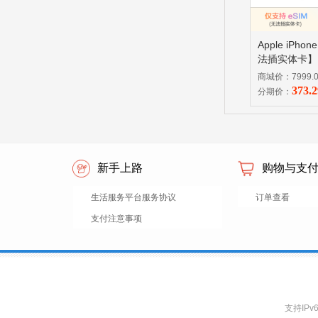
Apple iPho
法插实体卡】 
寸、 A19 Pr
商城价：7999.
373.
分期价：
新手上路
购物与支
生活服务平台服务协议
订单查看
支付注意事项
支持IP