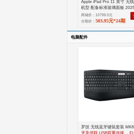
Apple iPad Pro 11 英寸 
机型 配备标准玻璃面板 202
256GB 银色 MDWL4CH/A
商城价：10799.0元
M5 芯片 配备标准玻璃面板
503.95元*24期
分期价：
电脑配件
罗技 无线蓝牙键鼠套装 MK8
牙及优联 USB双重连接 ，F