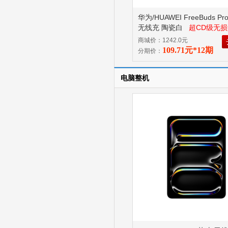
华为/HUAWEI FreeBuds Pr
无线充 陶瓷白
超CD级无
麒麟芯片，静谧通话 2.0 已
商城价：1242.0元
商品不支持7无理由退换货！
109.71元*12期
分期价：
电脑整机